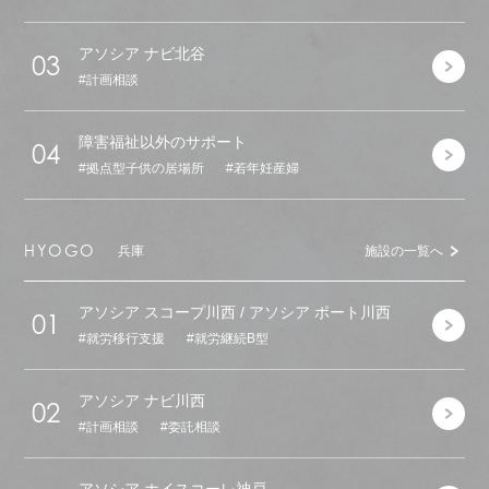
アソシア ナビ北谷
03
計画相談
障害福祉以外のサポート
04
拠点型子供の居場所
若年妊産婦
HYOGO
兵庫
施設の一覧へ
アソシア スコープ川西 / アソシア ポート川西
01
就労移行支援
就労継続B型
アソシア ナビ川西
02
計画相談
委託相談
アソシア ホイスコーレ神戸