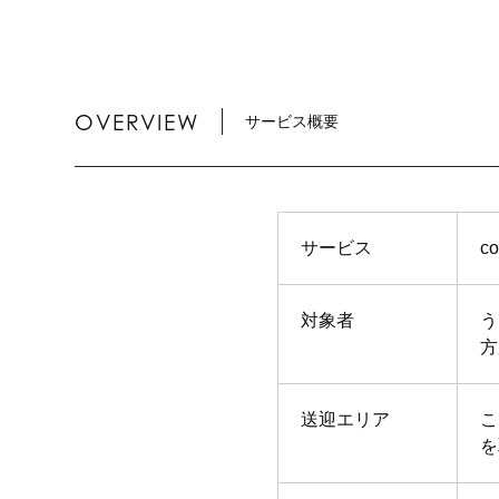
OVERVIEW
サービス概要
サービス
c
対象者
う
方
送迎エリア
こ
を