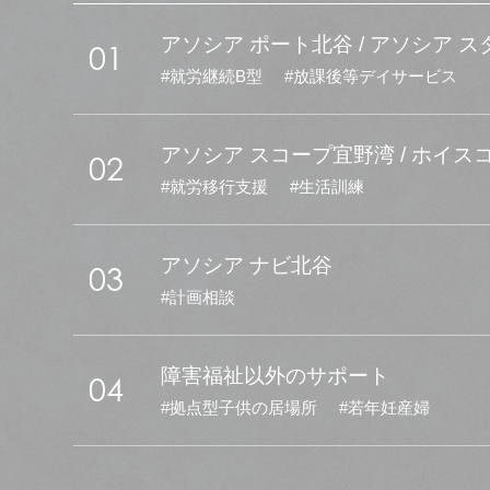
アソシア ポート北谷 / アソシア 
01
就労継続B型
放課後等デイサービス
アソシア スコープ宜野湾 / ホイス
02
就労移行支援
生活訓練
アソシア ナビ北谷
03
計画相談
障害福祉以外のサポート
04
拠点型子供の居場所
若年妊産婦