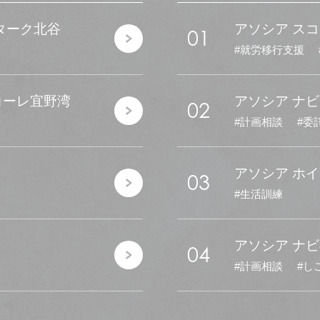
スターク北谷
アソシア スコ
01
就労移行支援
コーレ宜野湾
アソシア ナ
02
計画相談
委
アソシア ホ
03
生活訓練
アソシア ナ
04
計画相談
し