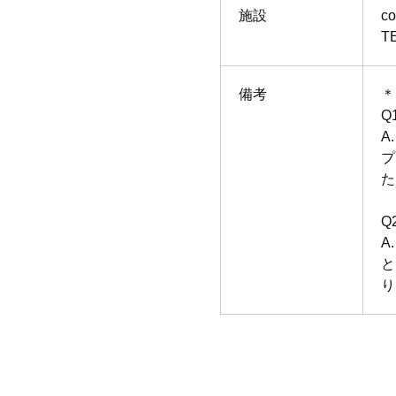
施設
c
T
備考
＊
Q
A
プ
た
Q
A
と
り