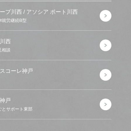
ープ川西 / アソシア ポート川西
就労継続B型
ビ川西
託相談
イスコーレ神戸
ビ神戸
ごとサポート東部