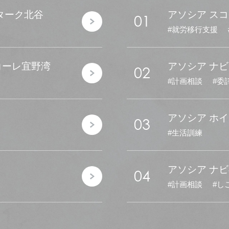
スターク北谷
アソシア スコ
01
就労移行支援
コーレ宜野湾
アソシア ナ
02
計画相談
委
アソシア ホ
03
生活訓練
アソシア ナ
04
計画相談
し