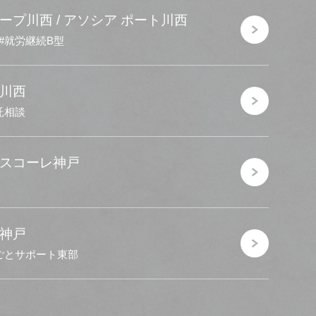
ープ川西 / アソシア ポート川西
就労継続B型
ビ川西
託相談
イスコーレ神戸
ビ神戸
ごとサポート東部