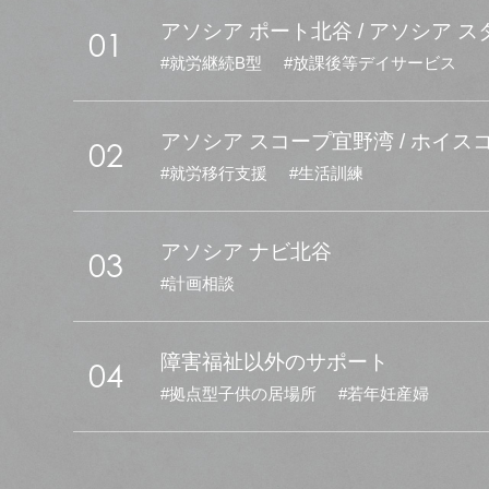
アソシア ポート北谷 / アソシア 
01
就労継続B型
放課後等デイサービス
アソシア スコープ宜野湾 / ホイス
02
就労移行支援
生活訓練
アソシア ナビ北谷
03
計画相談
障害福祉以外のサポート
04
拠点型子供の居場所
若年妊産婦