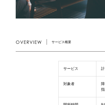
OVERVIEW
サービス概要
サービス
計
対象者
障
指
開所時間
9