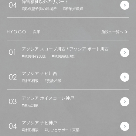
障害福祉以外のサポート
04
拠点型子供の居場所
若年妊産婦
HYOGO
兵庫
施設の一覧へ
アソシア スコープ川西 / アソシア ポート川西
01
就労移行支援
就労継続B型
アソシア ナビ川西
02
計画相談
委託相談
アソシア ホイスコーレ神戸
03
生活訓練
アソシア ナビ神戸
04
計画相談
しごとサポート東部