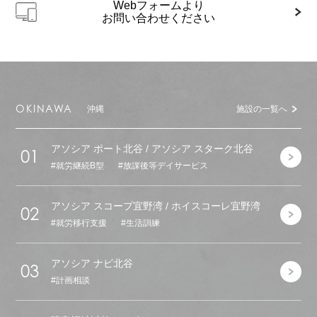
Webフォームより
お問い合わせください
OKINAWA
沖縄
施設の一覧へ
アソシア ポート北谷 / アソシア スターク北谷
01
就労継続B型
放課後等デイサービス
アソシア スコープ宜野湾 / ホイスコーレ宜野湾
02
就労移行支援
生活訓練
アソシア ナビ北谷
03
計画相談