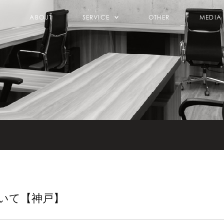
ABOUT
SERVICE
OTHER
MEDIA
いて【神戸】