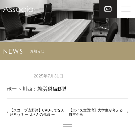
NEWS
お知らせ
2025年7月31日
ポート川西：就労継続B型
【スコープ宜野湾】CADってなん
【ホイス宜野湾】大学生が考える
だろう？ ー Uさんの挑戦 ー
自主企画