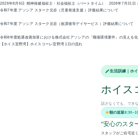
2026年8月6日
精神保健福祉士・社会福祉士（パートタイム）
2026年7月31日
令和7年度 アソシア スターク北谷（児童発達支援 ）評価結果について
令和7年度 アソシア スターク北谷（放課後等デイサービス ）評価結果について
令和8年度処遇改善加算における株式会社アソシアの「職場環境要件」の見える
【ホイス宜野湾】ホイスコーレ宜野湾 1日の流れ
生活訓練｜ホ
ホイス
話さなくても、でき
朝の送迎
8:30–1
“安心のスタ
スタッフがご自宅近