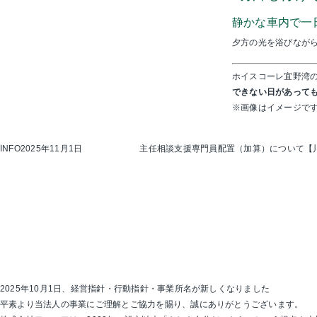
静かな車内で一
夕方の光を浴びなが
ホイスコーレ宜野湾の
できない日があって
※画像はイメージで
INFO
2025年11月1日
主任相談支援専門員配置（加算）について【
2025年10月1日、経営指針・行動指針・事業所名が新しくなりました
平素より当法人の事業にご理解とご協力を賜り、誠にありがとうございます。