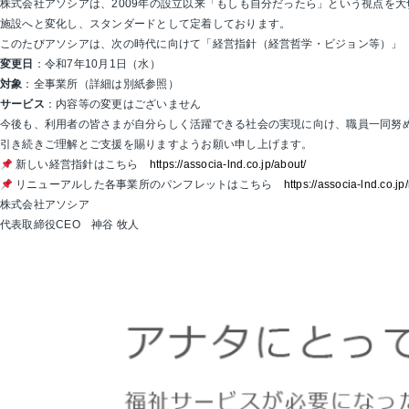
株式会社アソシアは、2009年の設立以来「もしも自分だったら」という視点を
施設へと変化し、スタンダードとして定着しております。
このたびアソシアは、次の時代に向けて「経営指針（経営哲学・ビジョン等）」
変更日
：令和7年10月1日（水）
対象
：全事業所（詳細は別紙参照）
サービス
：内容等の変更はございません
今後も、利用者の皆さまが自分らしく活躍できる社会の実現に向け、職員一同努
引き続きご理解とご支援を賜りますようお願い申し上げます。
新しい経営指針はこちら
https://associa-lnd.co.jp/about/
リニューアルした各事業所のパンフレットはこちら
https://associa-lnd.co.j
株式会社アソシア
代表取締役CEO 神谷 牧人