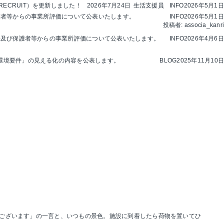
RECRUIT）を更新しました！
2026年7月24日
生活支援員
INFO
2026年5月1日
護者等からの事業所評価について公表いたします。
INFO
2026年5月1日
投稿者:
associa_kanri
果及び保護者等からの事業所評価について公表いたします。
INFO
2026年4月6日
環境要件」の見える化
の内容を公表します。
BLOG
2025年11月10日
うございます」の一言と、いつもの景色。施設に到着したら荷物を置いてひ