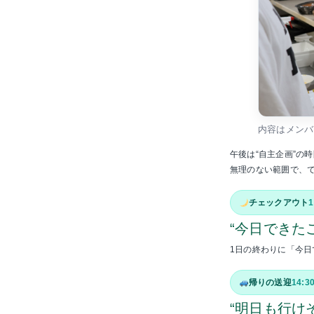
内容はメンバ
午後は“自主企画”の
無理のない範囲で、
チェックアウト
1
“今日できた
1日の終わりに「今
帰りの送迎
14:3
“明日も行け