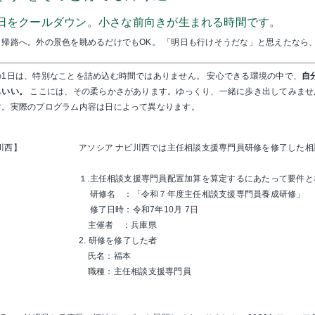
日をクールダウン。小さな前向きが生まれる時間です。
ら帰路へ。外の景色を眺めるだけでもOK。 「明日も行けそうだな」と思えたなら
1日は、特別なことを詰め込む時間ではありません。 安心できる環境の中で、
自
もいい。
ここには、その柔らかさがあります。ゆっくり、一緒に歩き出してみませ
す。実際のプログラム内容は日によって異なります。
川西】
アソシア ナビ川西では
主任相談支援専門員研修
を修了した相
１.主任相談支援専門員配置加算を算定するにあたって要件と
研修名 ：「令和７年度主任相談支援専門員養成研修」
修了日時：令和7年10月 7日
主催者 ：兵庫県
2. 研修を修了した者
氏名：福本
職種：主任相談支援専門員