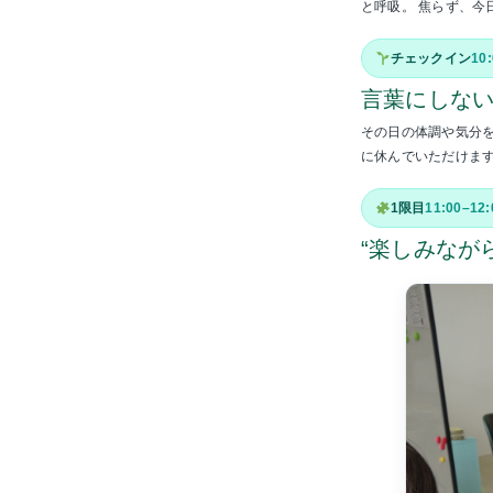
と呼吸。 焦らず、今
チェックイン
10
言葉にしない
その日の体調や気分
に休んでいただけます
1限目
11:00–12:
“楽しみなが