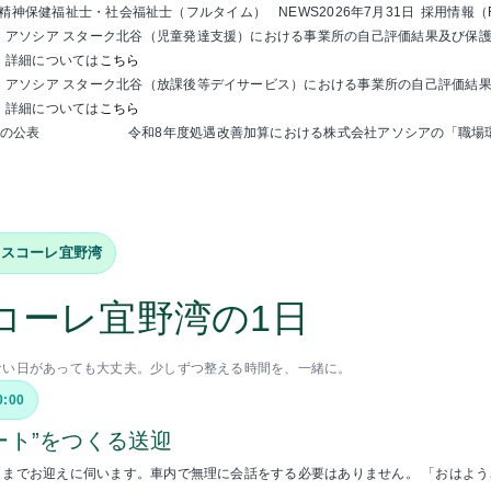
精神保健福祉士・社会福祉士（フルタイム）
NEWS
2026年7月31日
採用情報（
アソシア スターク北谷（児童発達支援）における事業所の自己評価結果及び保
詳細については
こちら
アソシア スターク北谷（放課後等デイサービス）における事業所の自己評価結
詳細については
こちら
化の公表
令和8年度処遇改善加算における株式会社アソシアの「職場
イスコーレ宜野湾
コーレ宜野湾の1日
ない日があっても大丈夫。少しずつ整える時間を、一緒に。
0:00
ート”をつくる送迎
くまでお迎えに伺います。車内で無理に会話をする必要はありません。 「おはよ